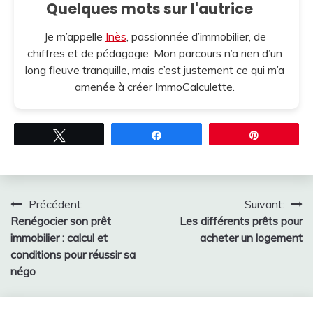
Quelques mots sur l'autrice
Je m’appelle
Inès
, passionnée d’immobilier, de
chiffres et de pédagogie. Mon parcours n’a rien d’un
long fleuve tranquille, mais c’est justement ce qui m’a
amenée à créer ImmoCalculette.
Tweetez
Partagez
Épingle
Navigation
Précédent:
Suivant:
Renégocier son prêt
Les différents prêts pour
de
immobilier : calcul et
acheter un logement
l’article
conditions pour réussir sa
négo