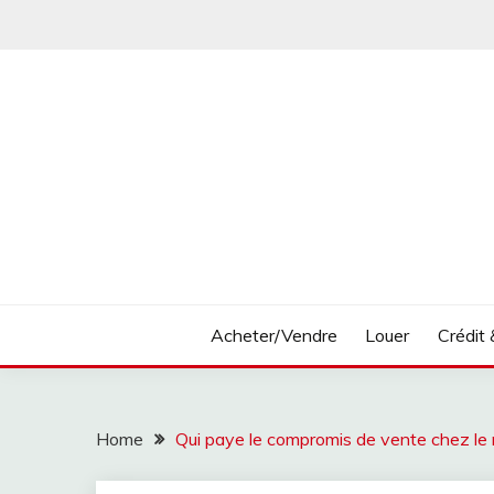
Skip
to
content
Calculatrice prêt immobilier, crédit, frais notaire
IMMO CALCULETTE
Acheter/Vendre
Louer
Crédit 
Home
Qui paye le compromis de vente chez le 