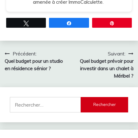
amenée à créer ImmoCalculette.
Tweetez
Partagez
Épingle
Navigation
Précédent:
Suivant:
Quel budget pour un studio
Quel budget prévoir pour
de
en résidence sénior ?
investir dans un chalet à
l’article
Méribel ?
Rechercher :