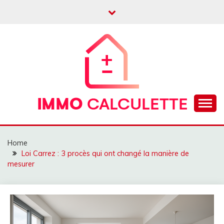
Skip
to
content
Calculatrice prêt immobilier, crédit, frais notaire
IMMO CALCULETTE
Home
Loi Carrez : 3 procès qui ont changé la manière de
mesurer